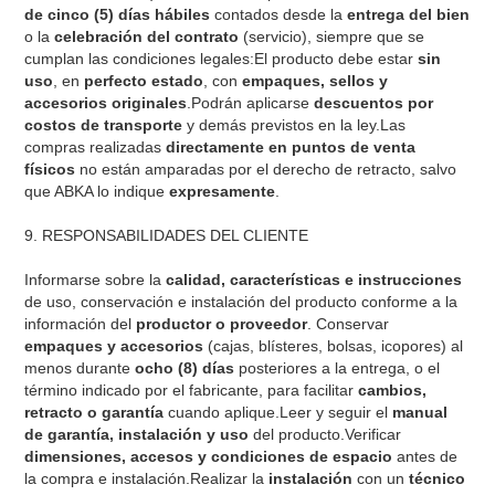
de cinco (5) días hábiles
contados desde la
entrega del bien
o la
celebración del contrato
(servicio), siempre que se
cumplan las condiciones legales:El producto debe estar
sin
uso
, en
perfecto estado
, con
empaques, sellos y
accesorios originales
.Podrán aplicarse
descuentos por
costos de transporte
y demás previstos en la ley.Las
compras realizadas
directamente en puntos de venta
físicos
no están amparadas por el derecho de retracto, salvo
que ABKA lo indique
expresamente
.
9. RESPONSABILIDADES DEL CLIENTE
Informarse sobre la
calidad, características e instrucciones
de uso, conservación e instalación del producto conforme a la
información del
productor o proveedor
. Conservar
empaques y accesorios
(cajas, blísteres, bolsas, icopores) al
menos durante
ocho (8) días
posteriores a la entrega, o el
término indicado por el fabricante, para facilitar
cambios,
retracto o garantía
cuando aplique.Leer y seguir el
manual
de garantía, instalación y uso
del producto.Verificar
dimensiones, accesos y condiciones de espacio
antes de
la compra e instalación.Realizar la
instalación
con un
técnico