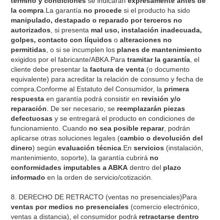
término y condiciones
se indicarán
expresamente antes de
la compra
.La garantía
no procede
si el producto ha sido
manipulado, destapado o reparado por terceros no
autorizados
, si presenta
mal uso, instalación inadecuada,
golpes, contacto con líquidos
o
alteraciones no
permitidas
, o si se incumplen los
planes de mantenimiento
exigidos por el fabricante/ABKA.Para
tramitar la garantía
, el
cliente debe presentar la
factura de venta
(o documento
equivalente) para acreditar la relación de consumo y fecha de
compra.Conforme al Estatuto del Consumidor, la
primera
respuesta
en garantía podrá consistir en
revisión y/o
reparación
. De ser necesario, se
reemplazarán piezas
defectuosas
y se entregará el producto en condiciones de
funcionamiento. Cuando
no sea posible reparar
, podrán
aplicarse otras soluciones legales (
cambio o devolución del
dinero
) según
evaluación técnica
.En
servicios
(instalación,
mantenimiento, soporte), la garantía cubrirá
no
conformidades imputables a ABKA
dentro del
plazo
informado
en la orden de servicio/cotización.
8. DERECHO DE RETRACTO (ventas no presenciales)Para
ventas por medios no presenciales
(comercio electrónico,
ventas a distancia), el consumidor podrá
retractarse dentro