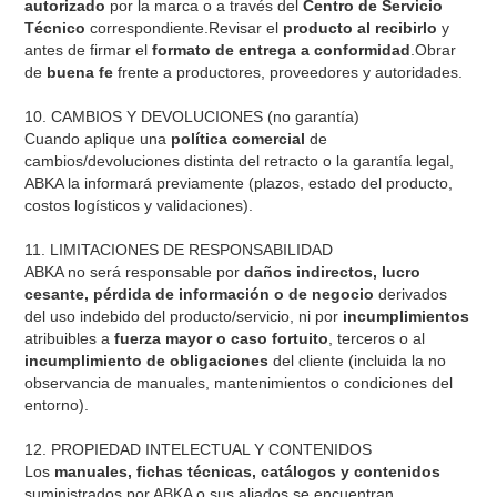
autorizado
por la marca o a través del
Centro de Servicio
Técnico
correspondiente.Revisar el
producto al recibirlo
y
antes de firmar el
formato de entrega a conformidad
.Obrar
de
buena fe
frente a productores, proveedores y autoridades.
10. CAMBIOS Y DEVOLUCIONES (no garantía)
Cuando aplique una
política comercial
de
cambios/devoluciones distinta del retracto o la garantía legal,
ABKA la informará previamente (plazos, estado del producto,
costos logísticos y validaciones).
11. LIMITACIONES DE RESPONSABILIDAD
ABKA no será responsable por
daños indirectos, lucro
cesante, pérdida de información o de negocio
derivados
del uso indebido del producto/servicio, ni por
incumplimientos
atribuibles a
fuerza mayor o caso fortuito
, terceros o al
incumplimiento de obligaciones
del cliente (incluida la no
observancia de manuales, mantenimientos o condiciones del
entorno).
12. PROPIEDAD INTELECTUAL Y CONTENIDOS
Los
manuales, fichas técnicas, catálogos y contenidos
suministrados por ABKA o sus aliados se encuentran