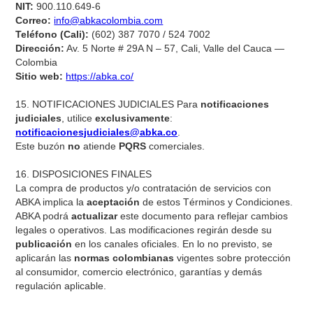
NIT:
900.110.649-6
Correo:
info@abkacolombia.com
Teléfono (Cali):
(602) 387 7070 / 524 7002
Dirección:
Av. 5 Norte # 29A N – 57, Cali, Valle del Cauca —
Colombia
Sitio web:
https://abka.co/
15. NOTIFICACIONES JUDICIALES Para
notificaciones
judiciales
, utilice
exclusivamente
:
notificacionesjudiciales@abka.co
.
Este buzón
no
atiende
PQRS
comerciales.
16. DISPOSICIONES FINALES
La compra de productos y/o contratación de servicios con
ABKA implica la
aceptación
de estos Términos y Condiciones.
ABKA podrá
actualizar
este documento para reflejar cambios
legales o operativos. Las modificaciones regirán desde su
publicación
en los canales oficiales. En lo no previsto, se
aplicarán las
normas colombianas
vigentes sobre protección
al consumidor, comercio electrónico, garantías y demás
regulación aplicable.