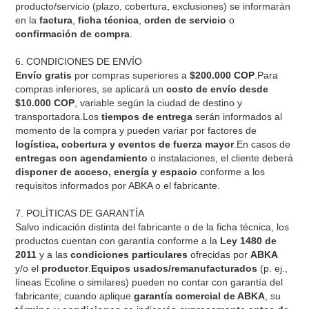
producto/servicio (plazo, cobertura, exclusiones) se informarán
en la
factura
,
ficha técnica
,
orden de servicio
o
confirmación de compra
.
6. CONDICIONES DE ENVÍO
Envío gratis
por compras superiores a
$200.000 COP
.Para
compras inferiores, se aplicará un
costo de envío desde
$10.000 COP
, variable según la ciudad de destino y
transportadora.Los
tiempos de entrega
serán informados al
momento de la compra y pueden variar por factores de
logística, cobertura y eventos de fuerza mayor
.En casos de
entregas con agendamiento
o instalaciones, el cliente deberá
disponer de acceso, energía y espacio
conforme a los
requisitos informados por ABKA o el fabricante.
7. POLÍTICAS DE GARANTÍA
Salvo indicación distinta del fabricante o de la ficha técnica, los
productos cuentan con garantía conforme a la
Ley 1480 de
2011
y a las
condiciones particulares
ofrecidas por
ABKA
y/o el
productor
.
Equipos usados/remanufacturados
(p. ej.,
líneas Ecoline o similares) pueden no contar con garantía del
fabricante; cuando aplique
garantía comercial de ABKA
, su