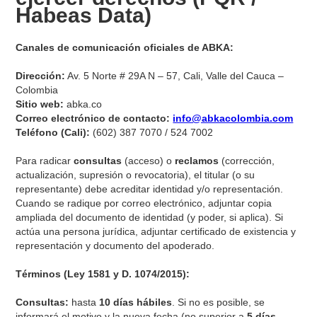
Habeas Data)
Canales de comunicación oficiales de ABKA:
Dirección:
Av. 5 Norte # 29A N – 57, Cali, Valle del Cauca –
Colombia
Sitio web:
abka.co
Correo electrónico de contacto:
info@abkacolombia.com
Teléfono (Cali):
(602) 387 7070 / 524 7002
Para radicar
consultas
(acceso) o
reclamos
(corrección,
actualización, supresión o revocatoria), el titular (o su
representante) debe acreditar identidad y/o representación.
Cuando se radique por correo electrónico, adjuntar copia
ampliada del documento de identidad (y poder, si aplica). Si
actúa una persona jurídica, adjuntar certificado de existencia y
representación y documento del apoderado.
Términos (Ley 1581 y D. 1074/2015):
Consultas:
hasta
10 días hábiles
. Si no es posible, se
informará el motivo y la nueva fecha (no superior a
5 días